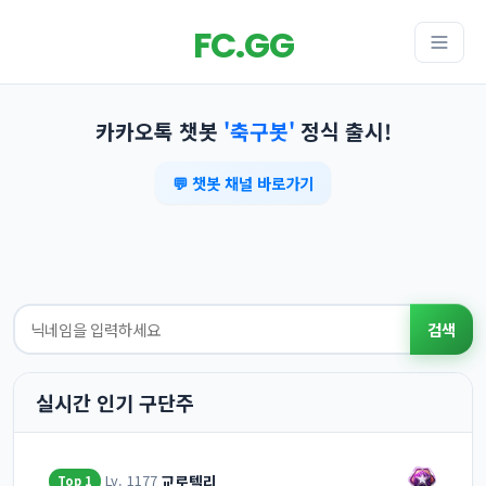
FC.GG
카카오톡 챗봇
'축구봇'
정식 출시!
💬 챗봇 채널 바로가기
검색
실시간 인기 구단주
교로텔리
Lv. 1177
Top 1